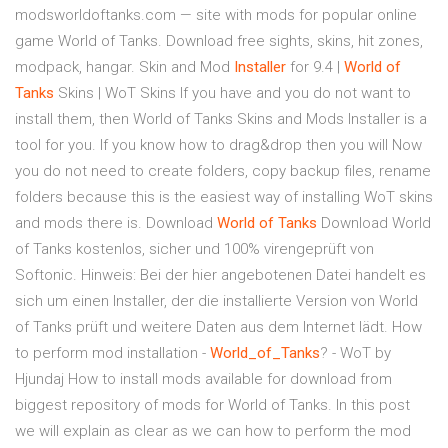
modsworldoftanks.com — site with mods for popular online
game World of Tanks. Download free sights, skins, hit zones,
modpack, hangar. Skin and Mod
Installer
for 9.4 |
World
of
Tanks
Skins | WoT Skins If you have and you do not want to
install them, then World of Tanks Skins and Mods Installer is a
tool for you. If you know how to drag&drop then you will Now
you do not need to create folders, copy backup files, rename
folders because this is the easiest way of installing WoT skins
and mods there is. Download
World
of
Tanks
Download World
of Tanks kostenlos, sicher und 100% virengeprüft von
Softonic. Hinweis: Bei der hier angebotenen Datei handelt es
sich um einen Installer, der die installierte Version von World
of Tanks prüft und weitere Daten aus dem Internet lädt. How
to perform mod installation -
World_of_Tanks
? - WoT by
Hjundaj How to install mods available for download from
biggest repository of mods for World of Tanks. In this post
we will explain as clear as we can how to perform the mod