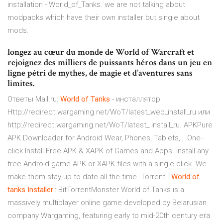
installation - World_of_Tanks. we are not talking about
modpacks which have their own installer but single about
mods.
longez au cœur du monde de World of Warcraft et
rejoignez des milliers de puissants héros dans un jeu en
ligne pétri de mythes, de magie et d’aventures sans
limites.
Ответы Mail.ru:
World
of
Tanks
- инсталлятор
Http://redirect.wargaming.net/WoT/latest_web_install_ru или
http://redirect.wargaming.net/WoT/latest_ install_ru. APKPure
APK Downloader for Android Wear, Phones, Tablets,… One-
click Install Free APK & XAPK of Games and Apps. Install any
free Android game APK or XAPK files with a single click. We
make them stay up to date all the time. Torrent -
World
of
tanks
Installer
:: BitTorrentMonster World of Tanks is a
massively multiplayer online game developed by Belarusian
company Wargaming, featuring early to mid-20th century era