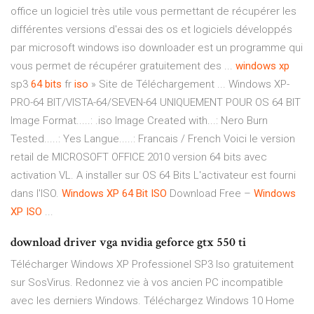
office un logiciel très utile vous permettant de récupérer les
différentes versions d'essai des os et logiciels développés
par microsoft windows iso downloader est un programme qui
vous permet de récupérer gratuitement des ...
windows
xp
sp3
64
bits
fr
iso
» Site de Téléchargement ... Windows XP-
PRO-64 BIT/VISTA-64/SEVEN-64 UNIQUEMENT POUR OS 64 BIT
Image Format.....: .iso Image Created with...: Nero Burn
Tested.....: Yes Langue.....: Francais / French Voici le version
retail de MICROSOFT OFFICE 2010 version 64 bits avec
activation VL. A installer sur OS 64 Bits L'activateur est fourni
dans l'ISO.
Windows
XP
64
Bit
ISO
Download Free –
Windows
XP
ISO
...
download driver vga nvidia geforce gtx 550 ti
Télécharger Windows XP Professionel SP3 Iso gratuitement
sur SosVirus. Redonnez vie à vos ancien PC incompatible
avec les derniers Windows. Téléchargez Windows 10 Home