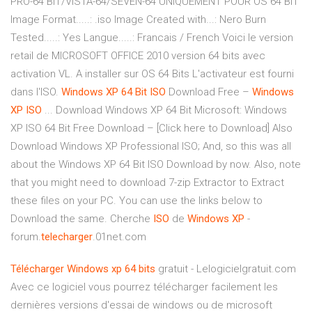
PRO-64 BIT/VISTA-64/SEVEN-64 UNIQUEMENT POUR OS 64 BIT
Image Format.....: .iso Image Created with...: Nero Burn
Tested.....: Yes Langue.....: Francais / French Voici le version
retail de MICROSOFT OFFICE 2010 version 64 bits avec
activation VL. A installer sur OS 64 Bits L'activateur est fourni
dans l'ISO.
Windows
XP
64
Bit
ISO
Download Free –
Windows
XP
ISO
... Download Windows XP 64 Bit Microsoft: Windows
XP ISO 64 Bit Free Download – [Click here to Download] Also
Download Windows XP Professional ISO; And, so this was all
about the Windows XP 64 Bit ISO Download by now. Also, note
that you might need to download 7-zip Extractor to Extract
these files on your PC. You can use the links below to
Download the same. Cherche
ISO
de
Windows
XP
-
forum.
telecharger
.01net.com
Télécharger
Windows
xp
64
bits
gratuit - Lelogicielgratuit.com
Avec ce logiciel vous pourrez télécharger facilement les
dernières versions d'essai de windows ou de microsoft