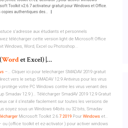
t Toolkit v2.6.7 activateur gratuit pour Windows et Office.
copies authentiques des...
 astuce s’adresse aux étudiants et personnels
ez télécharger cette version light de Microsoft Office
soit Windows, Word, Excel ou Photoshop...
(
Word
et Excel) |…
ws
–… Cliquer ici pour telecharger SMADAV 2019 gratuit
rect vers le setup SMADAV 12.9 Antivirus pour les virus
i protège votre PC Windows contre les virus venant des
up Smadav 12.9 )… Télécharger SmadAV 2019 12.9 Gratuit
ux car il s’installe facilement sur toutes les versions de
ous soyez sous un Windows 64bits ou 32 bits, Smadav
lécharger
Microsoft Toolkit 2.6.
7
2019
Pour
Windows
et…
 ou (office toolkit et ez-activator ) pour activer windows