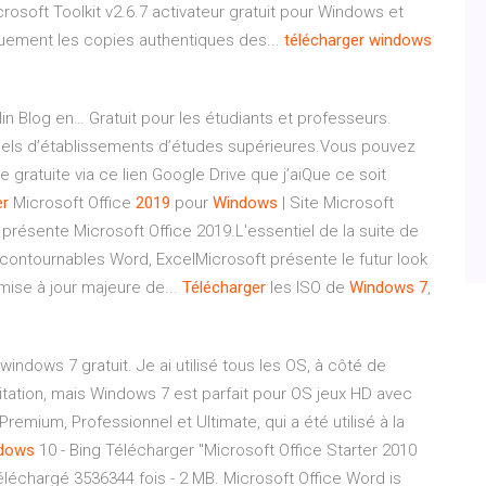
soft Toolkit v2.6.7 activateur gratuit pour Windows et
quement les copies authentiques des...
télécharger
windows
Malin Blog en… Gratuit pour les étudiants et professeurs.
nels d’établissements d’études supérieures.Vous pouvez
e gratuite via ce lien Google Drive que j’aiQue ce soit
er
Microsoft Office
2019
pour
Windows
| Site Microsoft
 présente Microsoft Office 2019.L'essentiel de la suite de
incontournables Word, ExcelMicrosoft présente le futur look
ise à jour majeure de...
Télécharger
les ISO de
Windows
7
,
indows 7 gratuit. Je ai utilisé tous les OS, à côté de
tation, mais Windows 7 est parfait pour OS jeux HD avec
Premium, Professionnel et Ultimate, qui a été utilisé à la
dows
10 - Bing Télécharger "Microsoft Office Starter 2010
Téléchargé 3536344 fois - 2 MB. Microsoft Office Word is