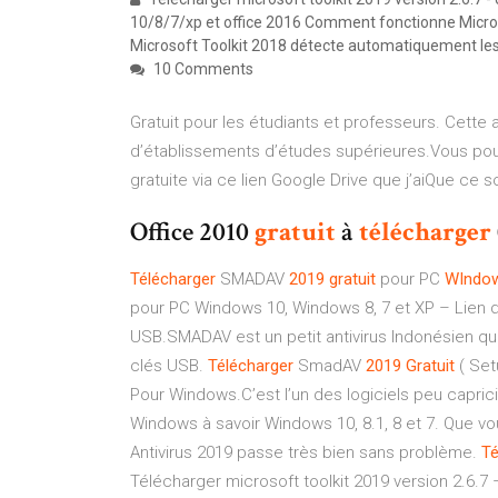
10/8/7/xp et office 2016 Comment fonctionne Microsof
Microsoft Toolkit 2018 détecte automatiquement les 
10 Comments
Gratuit pour les étudiants et professeurs. Cette
d’établissements d’études supérieures.Vous pouv
gratuite via ce lien Google Drive que j’aiQue ce 
Office 2010
gratuit
à
télécharger
Télécharger
SMADAV
2019
gratuit
pour PC
WIndo
pour PC Windows 10, Windows 8, 7 et XP – Lien di
USB.SMADAV est un petit antivirus Indonésien qu
clés USB.
Télécharger
SmadAV
2019
Gratuit
( Set
Pour Windows.C’est l’un des logiciels peu capricie
Windows à savoir Windows 10, 8.1, 8 et 7. Que v
Antivirus 2019 passe très bien sans problème.
Té
Télécharger microsoft toolkit 2019 version 2.6.7 –