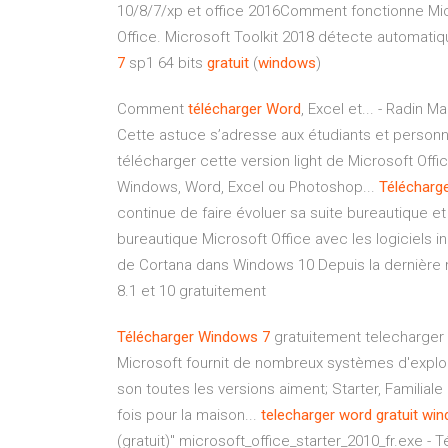
10/8/7/xp et office 2016Comment fonctionne Micro
Office. Microsoft Toolkit 2018 détecte automati
7
sp1 64 bits
gratuit
(
windows
)
Comment
télécharger
Word
, Excel et... - Radin 
Cette astuce s’adresse aux étudiants et person
télécharger cette version light de Microsoft Offic
Windows, Word, Excel ou Photoshop...
Télécharg
continue de faire évoluer sa suite bureautique et
bureautique Microsoft Office avec les logiciels 
de Cortana dans Windows 10 Depuis la dernière m
8.1 et 10 gratuitement
Télécharger
Windows
7
gratuitement telecharger w
Microsoft fournit de nombreux systèmes d'exploi
son toutes les versions aiment; Starter, Familiale 
fois pour la maison...
telecharger
word
gratuit
win
(gratuit)" microsoft_office_starter_2010_fr.exe - 