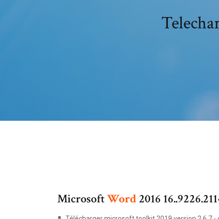
Telechar
Microsoft
Word
2016 16..9226.211
Télécharger microsoft toolkit 2019 version 2.6.7 - o