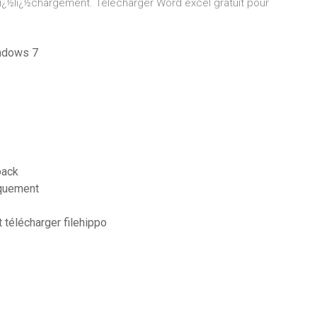
 le tï¿½lï¿½chargement. Télécharger Word excel gratuit pour
indows 7
pack
iquement
t télécharger filehippo