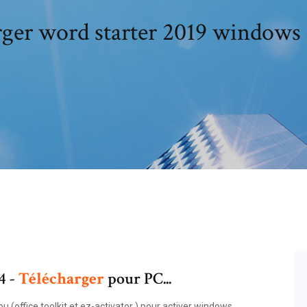
ger word starter 2019 windows 
4 -
Télécharger
pour PC...
u (office toolkit et ez-activator ) pour activer windows