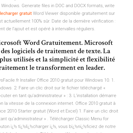
 Windows. Generate files in DOC and DOCX formats, write
lecharger
gratuit
Word Viewer disponible gratuitement sur
 actuellement 100% sûr. Date de la dernière vérification :
de l'ajout et est opéré à intervalles réguliers.
Microsoft Word Gratuitement. Microsoft
des logiciels de traitement de texte. La
lus utilisés et la simplicité et flexibilité
 traitement le transforment en leader.
acile.fr Installer Office 2010 gratuit pour Windows 10. 1.
ws. 2. Faire un clic droit sur le fichier téléchargé «
cuter en tant qu’administrateur » : 3. L’installation démarre
la vitesse de la connexion internet. Office 2010 gratuit à
ice 2010 Starter gratuit (Word et Excel) 1. Faire un clic droit
 tant qu’administrateur » . Télécharger Classic Menu for
 bouton ï¿½ tï¿½lï¿½charger ï¿½, vous bï¿½nï¿½ficiez de notre