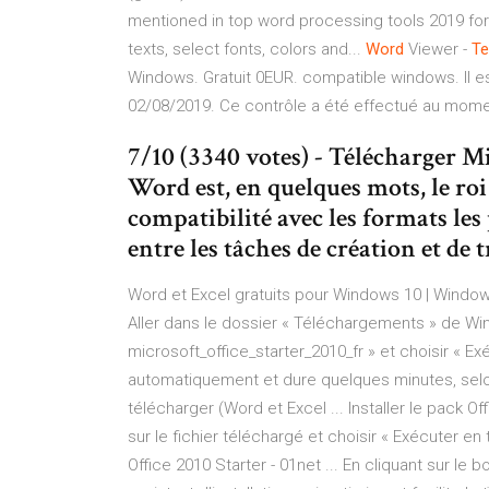
mentioned in top word processing tools 2019 for
texts, select fonts, colors and...
Word
Viewer -
Te
Windows. Gratuit 0EUR. compatible windows. Il est
02/08/2019. Ce contrôle a été effectué au moment 
7/10 (3340 votes) - Télécharger 
Word est, en quelques mots, le roi 
compatibilité avec les formats les p
entre les tâches de création et de
Word et Excel gratuits pour Windows 10 | WindowsF
Aller dans le dossier « Téléchargements » de Windo
microsoft_office_starter_2010_fr » et choisir « Exé
automatiquement et dure quelques minutes, selon 
télécharger (Word et Excel ... Installer le pack Off
sur le fichier téléchargé et choisir « Exécuter en
Office 2010 Starter - 01net ... En cliquant sur le