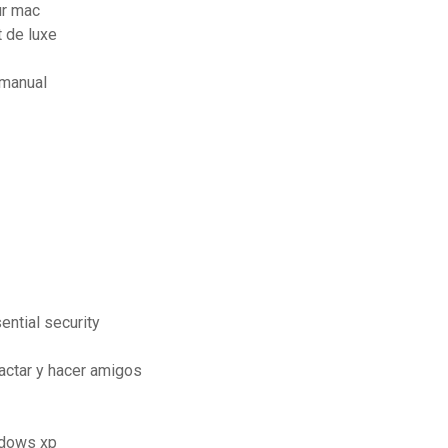
ur mac
 de luxe
 manual
ntial security
tactar y hacer amigos
ndows xp