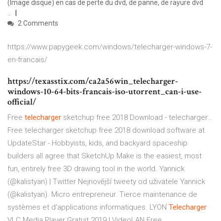
(Image disque) en cas de perte du dvd, de panne, de rayure dvd
..
2 Comments
https://www.papygeek.com/windows/telecharger-windows-7-
en-francais/
https://texasstix.com/ca2a56win_telecharger-
windows-10-64-bits-francais-iso-utorrent_can-i-use-
official/
Free
telecharger
sketchup free 2018 Download - telecharger…
Free telecharger sketchup free 2018 download software at
UpdateStar - Hobbyists, kids, and backyard spaceship
builders all agree that SketchUp Make is the easiest, most
fun, entirely free 3D drawing tool in the world.
Yannick
(@kalistyan) | Twitter
Nejnovější tweety od uživatele Yannick
(@kalistyan). Micro entrepreneur. Tierce maintenance de
systèmes et d'applications informatiques. LYON
Telecharger
VLC Media Player Gratuit 2019 | VideoLAN Free