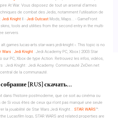
mpire At War. Vous disposez de tout un arsenal d'armes
chniques de combat des Jedis, notamment l'utilisation de
:
Jedi
Knight
II -
Jedi
Outcast
Mods, Maps... - GameFront
ins, tools and utilities from the second entry in the multi-
ree servers.
.games.lucas-arts.star-wars.jedi-knight ›. This topic is no
r Wars
:
Jedi Knight
: Jedi Academy PC, Xbox | 2003
Star
o sur PC, Xbox de type Action. Retrouvez les infos, vidéos,
rs : Jedi Knight : Jedi Academy.
Communauté ZeDen.net
 central de la communauté.
собрание [RUS] скачать…
t dans l'histoire postmoderne, que ce soit au cinéma ou
ts de Si vous êtes de ceux qui n'ont pas manqué une seule
er la jouabilité de Star Wars Jedi Knight...
STAR
WARS
™:
m, the Lucasfilm logo, STAR WARS and related properties are