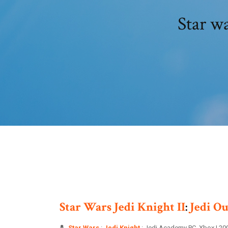
Star wa
Star
Wars
Jedi
Knight
II
:
Jedi
Ou
Star Wars
:
Jedi Knight
: Jedi Academy PC, Xbox | 20