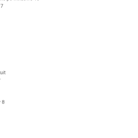
 7
uit
r
v 8