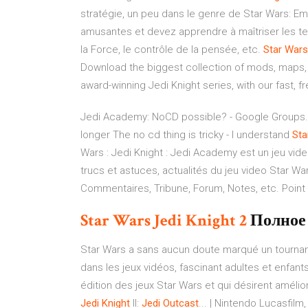
stratégie, un peu dans le genre de Star Wars: E
amusantes et devez apprendre à maîtriser les te
la Force, le contrôle de la pensée, etc.
Star
Wars
Download the biggest collection of mods, maps, sk
award-winning Jedi Knight series, with our fast, f
Jedi Academy: NoCD possible? - Google Groups. alt
longer The no cd thing is tricky - I understand
Sta
Wars : Jedi Knight : Jedi Academy est un jeu vide
trucs et astuces, actualités du jeu video Star Wa
Commentaires, Tribune, Forum, Notes, etc. Point
Star
Wars
Jedi
Knight
2
Полное 
Star Wars a sans aucun doute marqué un tournan
dans les jeux vidéos, fascinant adultes et enfan
édition des jeux Star Wars et qui désirent amélior
Jedi
Knight
II:
Jedi
Outcast
... | Nintendo Lucasfil