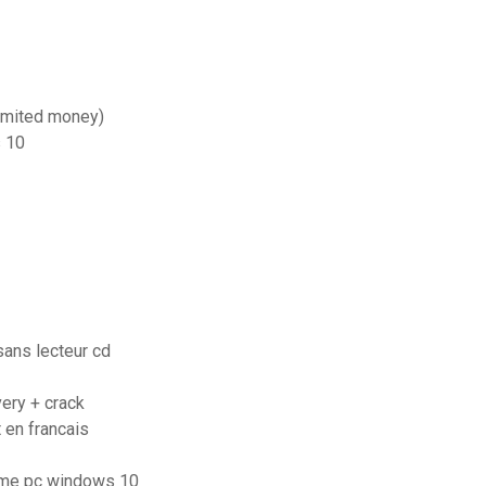
limited money)
 10
sans lecteur cd
ery + crack
 en francais
game pc windows 10