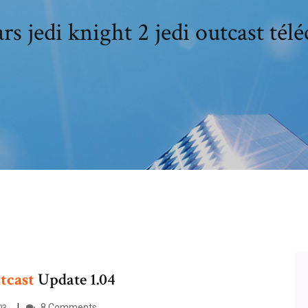
rs jedi knight 2 jedi outcast tél
tcast
Update 1.04
8 Comments
03