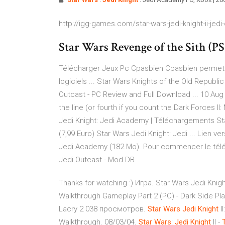
http://igg-games.com/star-wars-jedi-knight-ii-jed
Star Wars Revenge of the Sith (PS2
Télécharger Jeux Pc Cpasbien Cpasbien permet d
logiciels ... Star Wars Knights of the Old Republic 
Outcast - PC Review and Full Download ... 10 Aug 
the line (or fourth if you count the Dark Forces II
Jedi Knight: Jedi Academy | Téléchargements Star
(7,99 Euro) Star Wars Jedi Knight: Jedi ... Lien v
Jedi Academy (182 Mo). Pour commencer le télécha
Jedi Outcast - Mod DB
Thanks for watching :) Игра. Star Wars Jedi Knigh
Walkthrough Gameplay Part 2 (PC) - Dark Side P
Lacry 2 038 просмотров.
Star
Wars
Jedi
Knight
II
Walkthrough. 08/03/04.
Star
Wars
:
Jedi
Knight
II -