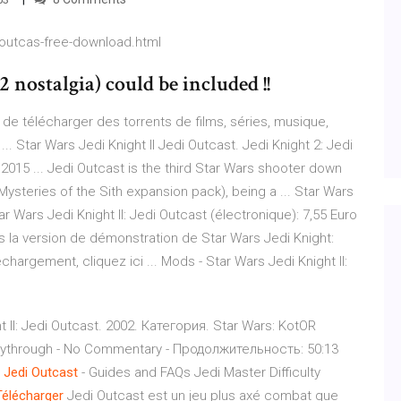
i-outcas-free-download.html
 nostalgia) could be included !!
e télécharger des torrents de films, séries, musique,
... Star Wars Jedi Knight II Jedi Outcast. Jedi Knight 2: Jedi
2015 ... Jedi Outcast is the third Star Wars shooter down
: Mysteries of the Sith expansion pack), being a ... Star Wars
 Wars Jedi Knight II: Jedi Outcast (électronique): 7,55 Euro
ers la version de démonstration de Star Wars Jedi Knight:
rgement, cliquez ici ... Mods - Star Wars Jedi Knight II:
t II: Jedi Outcast. 2002. Категория. Star Wars: KotOR
laythrough - No Commentary - Продолжительность: 50:13
:
Jedi
Outcast
- Guides and FAQs Jedi Master Difficulty
Télécharger
Jedi Outcast est un jeu plus axé combat que