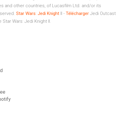
s and other countries, of Lucasfilm Ltd. and/or its
reserved.
Star
Wars
:
Jedi
Knight
II -
Télécharger
Jedi Outcast
e Star Wars: Jedi Knight II.
sd
ree
potify