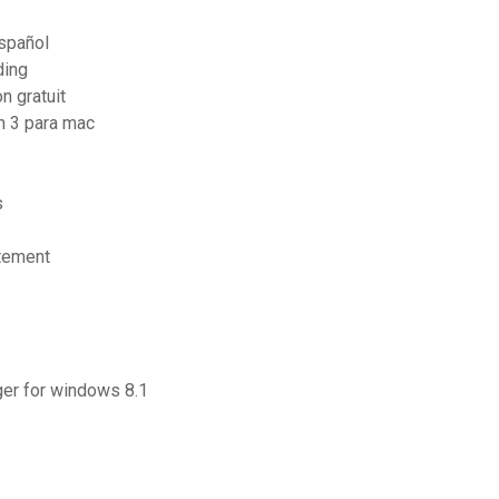
español
ding
n gratuit
m 3 para mac
s
itement
ger for windows 8.1