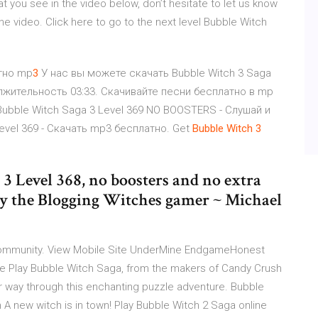
t you see in the video below, don’t hesitate to let us know
e video. Click here to go to the next level Bubble Witch
тно mp
3
У нас вы можете скачать Bubble Witch 3 Saga
олжительность 03:33. Скачивайте песни бесплатно в mp
bble Witch Saga 3 Level 369 NO BOOSTERS - Слушай и
evel 369 - Скачать mp3 бесплатно. Get
Bubble
Witch
3
Level 368, no boosters and no extra
y the Blogging Witches gamer ~ Michael
ommunity. View Mobile Site UnderMine EndgameHonest
 Play Bubble Witch Saga, from the makers of Candy Crush
 way through this enchanting puzzle adventure. Bubble
A new witch is in town! Play Bubble Witch 2 Saga online