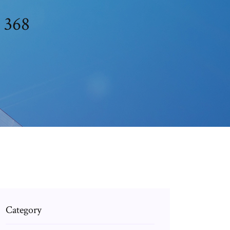
u 368
Category