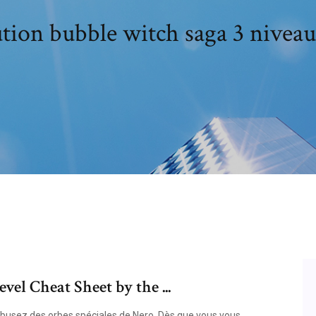
tion bubble witch saga 3 nivea
el Cheat Sheet by the ...
busez des orbes spéciales de Nero. Dès que vous vous