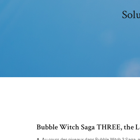
Solu
Bubble Witch Saga THREE, the Lev
Au cours des niveaux dans Bubble Witch 3 Saga, a