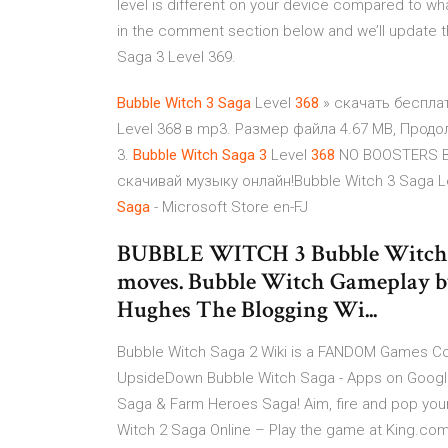
level is different on your device compared to wha
in the comment section below and we’ll update th
Saga 3 Level 369.
Bubble
Witch
3
Saga
Level
368
» скачать беспла
Level 368 в mp3. Размер файла 4.67 MB, Прод
3.
Bubble
Witch
Saga
3
Level
368
NO BOOSTERS Bu
скачивай музыку онлайн!Bubble Witch 3 Saga L
Saga
- Microsoft Store en-FJ
BUBBLE WITCH 3 Bubble Witch 3 
moves. Bubble Witch Gameplay b
Hughes The Blogging Wi...
Bubble Witch Saga 2 Wiki is a FANDOM Games C
UpsideDown Bubble Witch Saga - Apps on Google
Saga & Farm Heroes Saga! Aim, fire and pop your
Witch 2 Saga Online – Play the game at King.com 