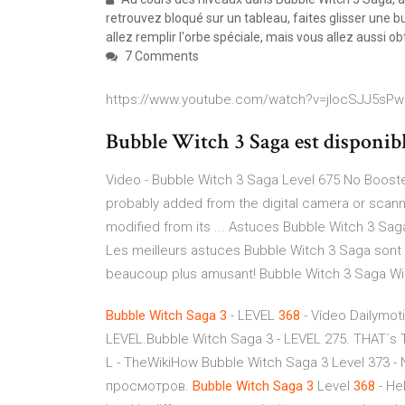
retrouvez bloqué sur un tableau, faites glisser une b
allez remplir l'orbe spéciale, mais vous allez aussi o
7 Comments
https://www.youtube.com/watch?v=jIocSJJ5sPw
Bubble Witch 3 Saga est disponib
Video - Bubble Witch 3 Saga Level 675 No Boosters 
probably added from the digital camera or scanner 
modified from its ... Astuces Bubble Witch 3 Sag
Les meilleurs astuces Bubble Witch 3 Saga sont d
beaucoup plus amusant! Bubble Witch 3 Saga Wi
Bubble
Witch
Saga
3
- LEVEL
368
- Vídeo Dailymot
LEVEL.Bubble Witch Saga 3 - LEVEL 275. THAT´s 
L - TheWikiHow Bubble Witch Saga 3 Level 373 - 
просмотров.
Bubble
Witch
Saga
3
Level
368
- Hel