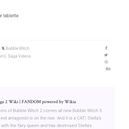
r tablette
 🐈.Bubble Witch
com). Saga Videos
Saga 2 Wiki | FANDOM powered by Wikia
rs of Bubble Witch 2 comes all new Bubble Witch 3
il antagonist is on the rise. And it is a CAT!, Stella's
 with the fairy queen and has destroyed Stella's