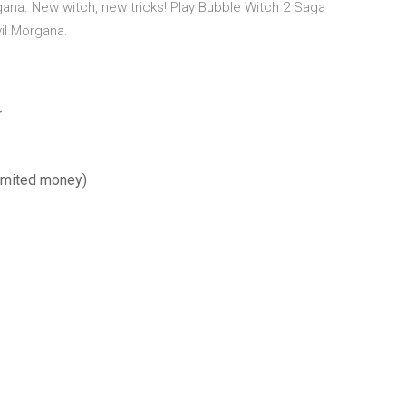
rgana. New witch, new tricks! Play Bubble Witch 2 Saga
vil Morgana.
r
limited money)