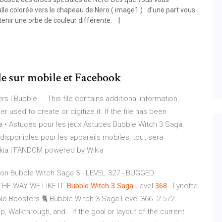
ulle colorée vers le chapeau de Nero ( image1 ) : d'une part vous
btenir une orbe de couleur différente.
le sur mobile et Facebook
| Bubble ... This file contains additional information,
used to create or digitize it. If the file has been
a • Astuces pour les jeux Astuces Bubble Witch 3 Saga.
isponibles pour les appareils mobiles, tout sera
kia | FANDOM powered by Wikia
ion Bubble Witch Saga 3 - LEVEL 327 - BUGGED
THE WAY WE LIKE IT.
Bubble
Witch
3
Saga
Level
368
- Lynette
No Boosters 🐈.Bubble Witch 3 Saga Level 366. 2 572
p, Walkthrough, and… If the goal or layout of the current