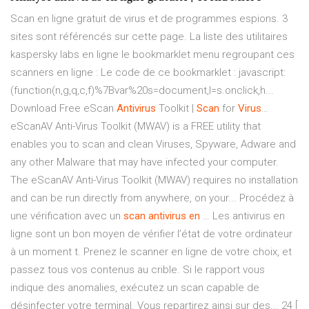
Scan en ligne gratuit de virus et de programmes espions. 3
sites sont référencés sur cette page. La liste des utilitaires
kaspersky labs en ligne le bookmarklet menu regroupant ces
scanners en ligne : Le code de ce bookmarklet : javascript:
(function(n,g,q,c,f)%7Bvar%20s=document,l=s.onclick,h...
Download Free eScan
Antivirus
Toolkit |
Scan
for
Virus
…
eScanAV Anti-Virus Toolkit (MWAV) is a FREE utility that
enables you to scan and clean Viruses, Spyware, Adware and
any other Malware that may have infected your computer.
The eScanAV Anti-Virus Toolkit (MWAV) requires no installation
and can be run directly from anywhere, on your... Procédez à
une vérification avec un
scan
antivirus
en
… Les antivirus en
ligne sont un bon moyen de vérifier l’état de votre ordinateur
à un moment t. Prenez le scanner en ligne de votre choix, et
passez tous vos contenus au crible. Si le rapport vous
indique des anomalies, exécutez un scan capable de
désinfecter votre terminal. Vous repartirez ainsi sur des... 24 [