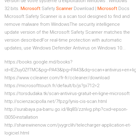
version de votre système d'exploitation Windows : Windows
32 bits.
Microsoft
Safety
Scanner
Download |
Microsoft
Docs
Microsoft Safety Scanner is a scan tool designed to find and
remove malware from WindowsThe security intelligence
update version of the Microsoft Safety Scanner matches the
version describedFor real-time protection with automatic
updates, use Windows Defender Antivirus on Windows 10...
https://books.google.md/books?
id=IEZluy0ZfTMC&pg=PA43&lpg=PA43&dq=scan+antivirus+en
https://www.ccleaner.com/fr-fr/ccleaner/download
https://microsofttouch.fr/default/b/js?pi712=2
https://torsdudaka.tk/scan-antivirus-gratuit-en-ligne-microsoft
http://scienzacipolla.net/7fpzg/lynis-cis-scan.html
http://surabaya.pa-barru.go.id/8q83/zznlvg.php?cxd=epson-
l3050-installation
http://sharewinenow.com/jvygrclih/telecharger-application-et-
logiciel.html