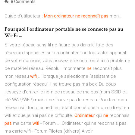
8 Comments
Guide d’utilisateur :
Mon
ordinateur
ne
reconnaît
pas
mon…
Pourquoi l'ordinateur portable ne se connecte pas au
Wi-Fi ...
Si votre réseau sans fil ne figure pas dans la liste des
réseaux disponibles sur un ordinateur ou tout autre appareil
de votre domicile, vous pouvez être confronté à un problème
de matériel réseau. Résolu : Imprimante
ne
reconnaît plus
mon réseau
wifi
... lorsque je selectionne "assistant de
configuration réseau" il ne trouve pas ma box! Du coup
j'essaye d'entrer le nom de reseau de ma box (nom SSID et
clé WAP/WEP) mais il ne trouve pas le reseau. Pourtant mon
réseau wifi fonctionne bien, etant donné que mon ordi est en
wifi et que je n'ai pas de difficulté.
Ordinateur
qui
ne
reconnais
pas
ma carte
wifi
- Forum ... Ordinateur qui ne reconnais pas
ma carte wifi - Forum Pilotes (drivers) A voir