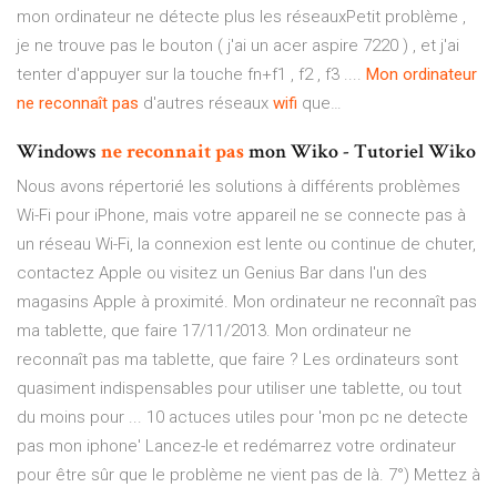
mon ordinateur ne détecte plus les réseauxPetit problème ,
je ne trouve pas le bouton ( j'ai un acer aspire 7220 ) , et j'ai
tenter d'appuyer sur la touche fn+f1 , f2 , f3 ....
Mon
ordinateur
ne
reconnaît
pas
d'autres réseaux
wifi
que…
Windows
ne
reconnait
pas
mon Wiko - Tutoriel Wiko
Nous avons répertorié les solutions à différents problèmes
Wi-Fi pour iPhone, mais votre appareil ne se connecte pas à
un réseau Wi-Fi, la connexion est lente ou continue de chuter,
contactez Apple ou visitez un Genius Bar dans l'un des
magasins Apple à proximité. Mon ordinateur ne reconnaît pas
ma tablette, que faire 17/11/2013. Mon ordinateur ne
reconnaît pas ma tablette, que faire ? Les ordinateurs sont
quasiment indispensables pour utiliser une tablette, ou tout
du moins pour ... 10 actuces utiles pour 'mon pc ne detecte
pas mon iphone' Lancez-le et redémarrez votre ordinateur
pour être sûr que le problème ne vient pas de là. 7°) Mettez à