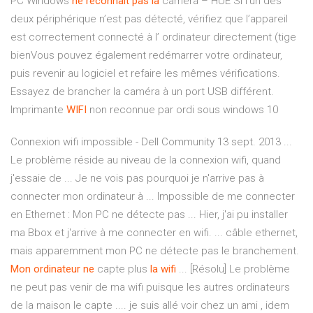
PC Windows
ne
reconnait
pas
la
caméra – HUE Si l’un des
deux périphérique n’est pas détecté, vérifiez que l’appareil
est correctement connecté à l’ ordinateur directement (tige
bienVous pouvez également redémarrer votre ordinateur,
puis revenir au logiciel et refaire les mêmes vérifications.
Essayez de brancher la caméra à un port USB différent.
Imprimante
WIFI
non reconnue par ordi sous windows 10
Connexion wifi impossible - Dell Community 13 sept. 2013 ...
Le problème réside au niveau de la connexion wifi, quand
j'essaie de ... Je ne vois pas pourquoi je n'arrive pas à
connecter mon ordinateur à ... Impossible de me connecter
en Ethernet : Mon PC ne détecte pas ... Hier, j'ai pu installer
ma Bbox et j'arrive à me connecter en wifi. ... câble ethernet,
mais apparemment mon PC ne détecte pas le branchement.
Mon
ordinateur
ne
capte plus
la
wifi
... [Résolu] Le problème
ne peut pas venir de ma wifi puisque les autres ordinateurs
de la maison le capte .... je suis allé voir chez un ami , idem