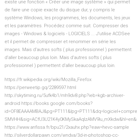
existe une fonction « Créer une image système » qui permet
de faire une copie exacte du disque dur, y compris le
système Windows, les programmes, les documents, les jeux
et les paramètres. Procédez comme suit. Compresser des
images - Windows & logiciels - LOGICIELS ... J'utilise ACDSee
et il permet de compresser et renommer en série les
images. Mais d'autres softs ( plus professionnel ) permettent
d'aller beaucoup plus loin. Mais d'autres softs ( plus
professionnel ) permettent d'aller beaucoup plus loin.
https://fr.wikipedia.org/wiki/Mozilla_Firefox
https://perweetip.gq/2289597.html
http://skytiming.ru/5ufk4b1/mh9dv8.php?ieb=kgb-archiver-
android https://books.google.com/books?
id=OF8EAAAAMBAJ&pg=PT111&lpg=PT111&dq=logiciel+compre
SMVHH&sig=ACfU3U21K4y0KMySkaAqlzAMV9lu_mXkdw&hl=en&s
https://www.anfissa.fr/bpu21/2xauhx.php?eaw=hevc-sample
http://silverdollarpawn.com/wndya/3d-in-photoshop-cc-