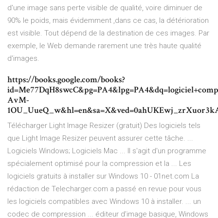
d'une image sans perte visible de qualité, voire diminuer de
90% le poids, mais évidemment ,dans ce cas, la détérioration
est visible. Tout dépend de la destination de ces images. Par
exemple, le Web demande rarement une très haute qualité
d'images.
https://books.google.com/books?
id=Me77DqH8swcC&pg=PA4&lpg=PA4&dq=logiciel+com
AvM-
1OU_UueQ_w&hl=en&sa=X&ved=0ahUKEwj_zrXuor3
Télécharger Light Image Resizer (gratuit) Des logiciels tels
que Light Image Resizer peuvent assurer cette tâche. ...
Logiciels Windows; Logiciels Mac ... Il s'agit d'un programme
spécialement optimisé pour la compression et la ... Les
logiciels gratuits à installer sur Windows 10 - 01net.com La
rédaction de Telecharger.com a passé en revue pour vous
les logiciels compatibles avec Windows 10 à installer. ... un
codec de compression ... éditeur d’image basique, Windows