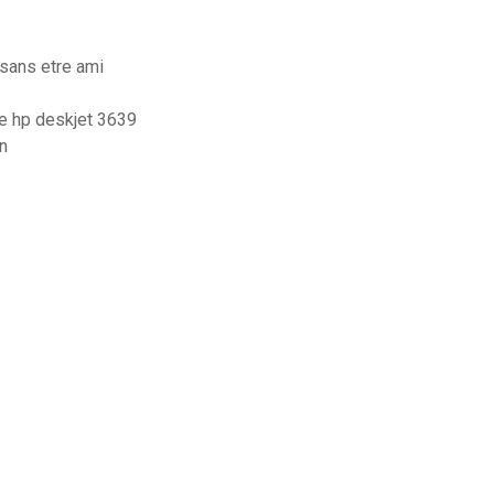
sans etre ami
e hp deskjet 3639
on