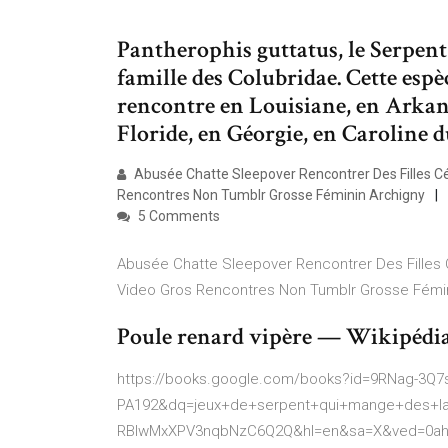
Pantherophis guttatus, le Serpent 
famille des Colubridae. Cette espè
rencontre en Louisiane, en Arkan
Floride, en Géorgie, en Caroline du
Abusée Chatte Sleepover Rencontrer Des Filles Cél
Rencontres Non Tumblr Grosse Féminin Archigny
5 Comments
Abusée Chatte Sleepover Rencontrer Des Filles C
Video Gros Rencontres Non Tumblr Grosse Fémin
Poule renard vipère — Wikipédi
https://books.google.com/books?id=9RNag-3Q
PA192&dq=jeux+de+serpent+qui+mange+des+l
RBIwMxXPV3nqbNzC6Q2Q&hl=en&sa=X&ved=0ah