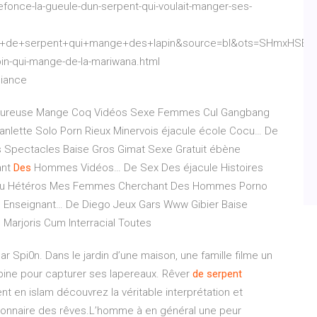
fonce-la-gueule-dun-serpent-qui-voulait-manger-ses-
+de+serpent+qui+mange+des+lapin&source=bl&ots=SHmxHSEY
apin-qui-mange-de-la-mariwana.html
biance
lantureuse Mange Coq Vidéos Sexe Femmes Cul Gangbang
ranlette Solo Porn Rieux Minervois éjacule école Cocu…
De
pectacles Baise Gros Gimat Sexe Gratuit ébène
ant
Des
Hommes Vidéos…
De Sex Des éjacule Histoires
Roku Hétéros Mes Femmes Cherchant Des Hommes
Porno
s Enseignant…
De Diego Jeux Gars Www Gibier Baise
Marjoris Cum Interracial Toutes
r Spi0n. Dans le jardin d’une maison, une famille filme un
 lapine pour capturer ses lapereaux. Rêver
de
serpent
nt en islam découvrez la véritable interprétation et
ctionnaire des rêves.L’homme à en général une peur