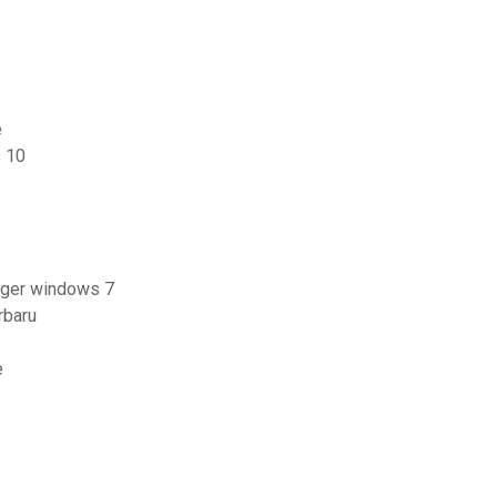
e
s 10
arger windows 7
rbaru
e