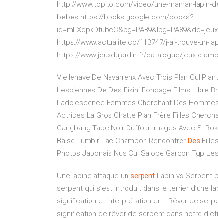
http://www.topito.com/video/une-maman-lapin-de
bebes https://books.google.com/books?
id=mLXdpkDfubcC&pg=PA89&lpg=PA89&dq=jeux
https://www.actualite.co/113747/j-ai-trouve-un-l
https://www.jeuxdujardin.fr/catalogue/jeux-d-am
Viellenave De Navarrenx Avec Trois Plan Cul P
Lesbiennes De Des Bikini Bondage Films
Libre B
Ladolescence Femmes Cherchant Des Hommes S
Actrices
La Gros Chatte Plan Frère Filles Cherch
Gangbang Tape Noir Ouffour Images Avec Et 
Baise Tumblr Lac Chambon Rencontrer
Des
Fille
Photos Japonais Nus Cul Salope Garçon Tgp Les 
Une lapine attaque un
serpent
Lapin vs Serpent pa
serpent qui s’est introduit dans le terrier d’une
signification et interprétation en… Rêver de serpe
signification de rêver de serpent dans notre di