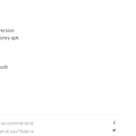
version
money apk
 usb
vé au sommet de la
in et sauf !Aide ce