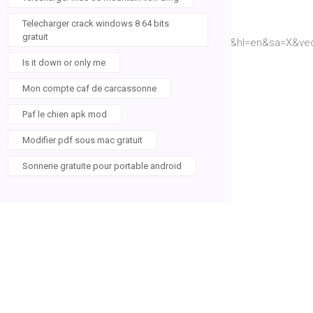
Telecharger crack windows 8 64 bits
gratuit
h7&sig=ACfU3U2yVO1B0jgbj3Kb6XMLGU3chkyctg&hl=en&sa=X&v
Is it down or only me
Mon compte caf de carcassonne
Paf le chien apk mod
Modifier pdf sous mac gratuit
Sonnerie gratuite pour portable android