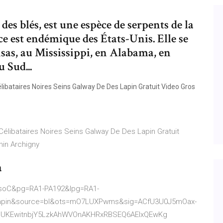
des blés, est une espèce de serpents de la
ce est endémique des États-Unis. Elle se
sas, au Mississippi, en Alabama, en
 Sud...
ibataires Noires Seins Galway De Des Lapin Gratuit Video Gros
élibataires Noires Seins Galway De Des Lapin Gratuit
in Archigny
a
7soC&pg=RA1-PA192&lpg=RA1-
apin&source=bl&ots=mO7LUXPwms&sig=ACfU3U0J5mOax-
UKEwitnbjY5LzkAhWVOnAKHRxRBSEQ6AEIxQEwKg