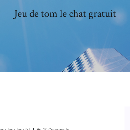
Jeu de tom le chat gratuit
euxJeuxJeux.fr !
10 Comments