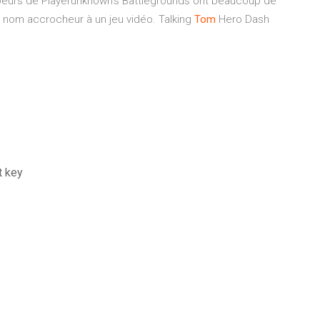
eurs de Playerunknown's Battlegrounds ont beaucoup de
un nom accrocheur à un jeu vidéo.
Talking
Tom
Hero Dash
t key