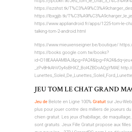
https://jfpcbkh.tk/Jeu_tom_le_chat_3_t%C3%A9l
https://iszshst.tk/T%C3%A9l%C3%A9charger_des_
https://lbxgjjb.tk/T%C3%A9l%C3%A9charger_le_
https://www.appliandroid.fr/apps/1225-tom-le-ch
talking-tom-2-android.html
https://www.mieuxenseigner.be/boutique/ https:/
https://books.google.com.tw/books?
id=D18EAAAAMBAJ&pg=PA24&lpg=PA24&dq=jeu+
_zPv8HkAhVOy4sBHXZ_BoI4ZBDoAQgYMAE http://sha
Lunettes_Soleil_De_Lunettes_Soleil_Ford_Lunet
JEU TOM LE CHAT GRAND MAQUI
Jeu
de
Belote en Ligne 100%
Gratuit
sur Jeu-Web
plus pour jouer contre des milliers de joueurs du
chien gratuit. Les jeux d'habillage, de maquillage
sont gratuits. Jeux Fille Gratuit propose aux fill