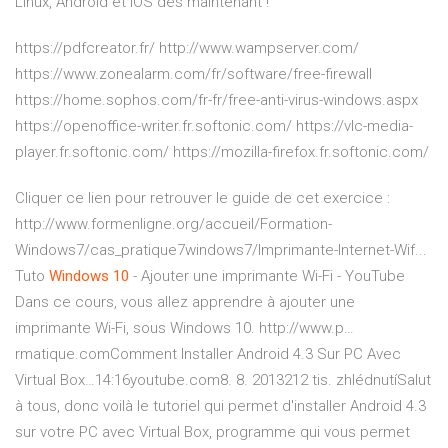
Linux, Android et iOS dès maintenant !
https://pdfcreator.fr/ http://www.wampserver.com/
https://www.zonealarm.com/fr/software/free-firewall
https://home.sophos.com/fr-fr/free-anti-virus-windows.aspx
https://openoffice-writer.fr.softonic.com/ https://vlc-media-
player.fr.softonic.com/ https://mozilla-firefox.fr.softonic.com/
Cliquer ce lien pour retrouver le guide de cet exercice :
http://www.formenligne.org/accueil/Formation-
Windows7/cas_pratique7windows7/Imprimante-Internet-Wif...
Tuto
Windows
10
- Ajouter une imprimante Wi-Fi - YouTube
Dans ce cours, vous allez apprendre à ajouter une
imprimante Wi-Fi, sous Windows 10. http://www.p…
rmatique.comComment Installer Android 4.3 Sur PC Avec
Virtual Box…14:16youtube.com8. 8. 2013212 tis. zhlédnutíSalut
à tous, donc voilà le tutoriel qui permet d'installer Android 4.3
sur votre PC avec Virtual Box, programme qui vous permet