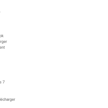
r
apk
rger
ent
s 7
lécharger