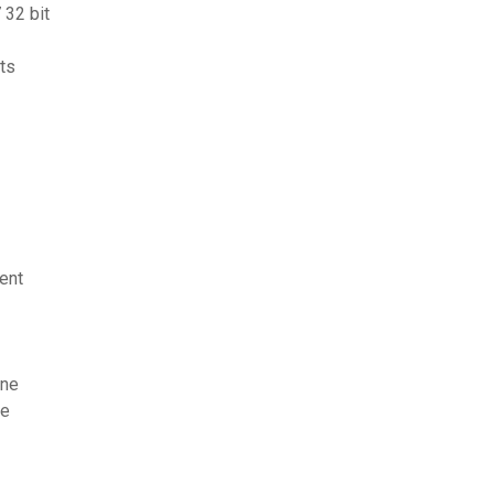
 32 bit
ts
ent
gne
ee