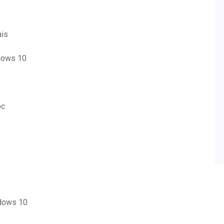
ais
ndows 10
pc
ndows 10