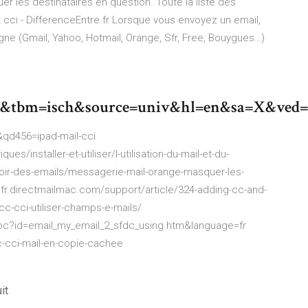
er les destinataires en question. Toute la liste des
t cci - DifferenceEntre.fr Lorsque vous envoyez un email,
gne (Gmail, Yahoo, Hotmail, Orange, Sfr, Free, Bouygues…)
cci&tbm=isch&source=univ&hl=en&sa=X
qd456=ipad-mail-cci
es/installer-et-utiliser/l-utilisation-du-mail-et-du-
oir-des-emails/messagerie-mail-orange-masquer-les-
//fr.directmailmac.com/support/article/324-adding-cc-and-
cc-cci-utiliser-champs-e-mails/
oc?id=email_my_email_2_sfdc_using.htm&language=fr
-cci-mail-en-copie-cachee
it