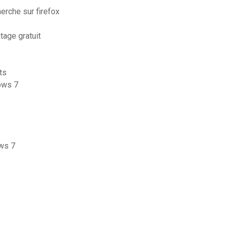
rche sur firefox
tage gratuit
ts
dows 7
ws 7