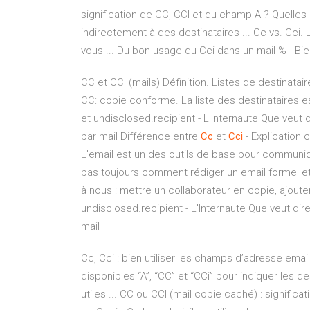
signification de CC, CCI et du champ A ? Quelles ..
indirectement à des destinataires ... Cc vs. Cci
vous ... Du bon usage du Cci dans un mail % - Bien
CC et CCI (mails) Définition. Listes de destinatai
CC: copie conforme. La liste des destinataires est
et undisclosed.recipient - L'Internaute Que veut 
par mail Différence entre
Cc
et
Cci
- Explication 
L'email est un des outils de base pour communique
pas toujours comment rédiger un email formel et o
à nous : mettre un collaborateur en copie, ajouter
undisclosed.recipient - L'Internaute Que veut dir
mail
Cc, Cci : bien utiliser les champs d’adresse emai
disponibles “A”, “CC” et “CCi” pour indiquer les
utiles ... CC ou CCI (mail copie caché) : significa