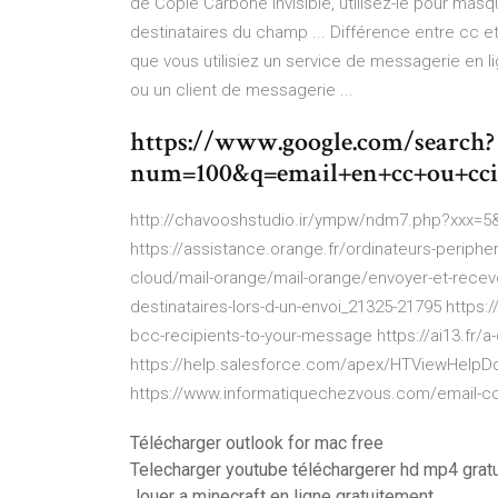
de Copie Carbone Invisible, utilisez-le pour masqu
destinataires du champ ... Différence entre cc e
que vous utilisiez un service de messagerie en li
ou un client de messagerie ...
https://www.google.com/search?
num=100&q=email+en+cc+ou+
http://chavooshstudio.ir/ympw/ndm7.php?xxx=5&
https://assistance.orange.fr/ordinateurs-peripheriqu
cloud/mail-orange/mail-orange/envoyer-et-recev
destinataires-lors-d-un-envoi_21325-21795 https:
bcc-recipients-to-your-message https://ai13.fr/a-
https://help.salesforce.com/apex/HTViewHelpD
https://www.informatiquechezvous.com/email-cc
Télécharger outlook for mac free
Telecharger youtube téléchargerer hd mp4 gratu
Jouer a minecraft en ligne gratuitement