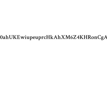
&ved=0ahUKEwiupeuprcHkAhXM6Z4KHRonC