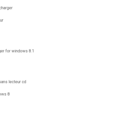
echarger
ur
ger for windows 8.1
sans lecteur cd
ows 8