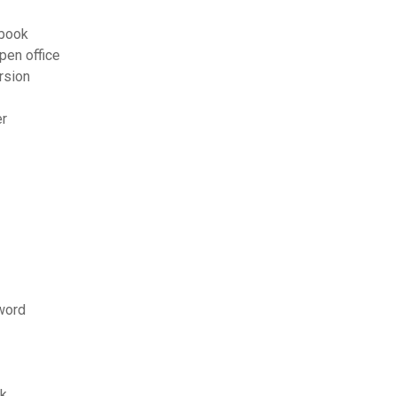
ebook
pen office
rsion
er
 word
ck