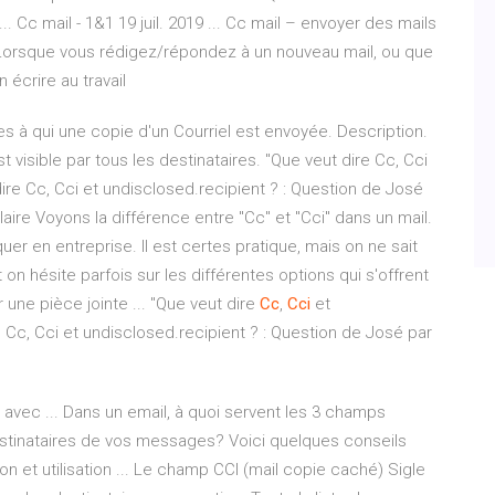
. Cc mail - 1&1 19 juil. 2019 ... Cc mail – envoyer des mails
. Lorsque vous rédigez/répondez à un nouveau mail, ou que
 écrire au travail
res à qui une copie d'un Courriel est envoyée. Description.
 visible par tous les destinataires. "Que veut dire Cc, Cci
dire Cc, Cci et undisclosed.recipient ? : Question de José
claire Voyons la différence entre "Cc" et "Cci" dans un mail.
r en entreprise. Il est certes pratique, mais on ne sait
n hésite parfois sur les différentes options qui s'offrent
 une pièce jointe ... "Que veut dire
Cc
,
Cci
et
e Cc, Cci et undisclosed.recipient ? : Question de José par
l avec ... Dans un email, à quoi servent les 3 champs
 destinataires de vos messages? Voici quelques conseils
tion et utilisation ... Le champ CCI (mail copie caché) Sigle