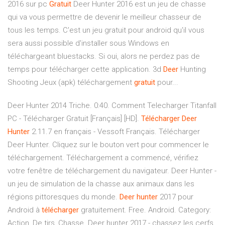
2016 sur pc
Gratuit
Deer Hunter 2016 est un jeu de chasse
qui va vous permettre de devenir le meilleur chasseur de
tous les temps. C'est un jeu gratuit pour android qu'il vous
sera aussi possible d'installer sous Windows en
téléchargeant bluestacks. Si oui, alors ne perdez pas de
temps pour télécharger cette application. 3d
Deer
Hunting
Shooting Jeux (apk) téléchargement
gratuit
pour...
Deer Hunter 2014 Triche. 0:40. Comment Telecharger Titanfall
PC - Télécharger Gratuit [Français] [HD].
Télécharger
Deer
Hunter
2.11.7 en français - Vessoft Français. Télécharger
Deer Hunter. Cliquez sur le bouton vert pour commencer le
téléchargement. Téléchargement a commencé, vérifiez
votre fenêtre de téléchargement du navigateur. Deer Hunter -
un jeu de simulation de la chasse aux animaux dans les
régions pittoresques du monde.
Deer
hunter
2017 pour
Android à
télécharger
gratuitement. Free. Android. Category:
Action, De tirs, Chasse. Deer hunter 2017 - chassez les cerfs