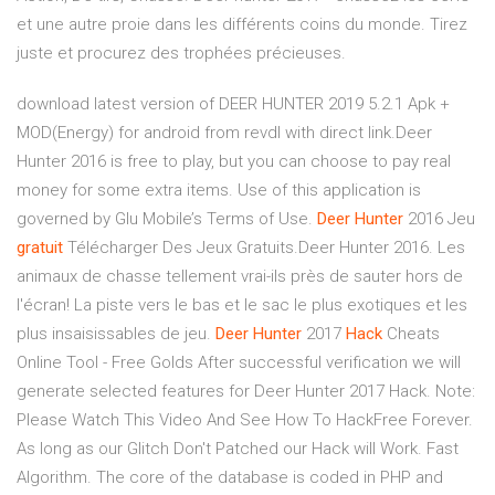
et une autre proie dans les différents coins du monde. Tirez
juste et procurez des trophées précieuses.
download latest version of DEER HUNTER 2019 5.2.1 Apk +
MOD(Energy) for android from revdl with direct link.Deer
Hunter 2016 is free to play, but you can choose to pay real
money for some extra items. Use of this application is
governed by Glu Mobile’s Terms of Use.
Deer
Hunter
2016 Jeu
gratuit
Télécharger Des Jeux Gratuits.Deer Hunter 2016. Les
animaux de chasse tellement vrai-ils près de sauter hors de
l'écran! La piste vers le bas et le sac le plus exotiques et les
plus insaisissables de jeu.
Deer
Hunter
2017
Hack
Cheats
Online Tool - Free Golds After successful verification we will
generate selected features for Deer Hunter 2017 Hack. Note:
Please Watch This Video And See How To HackFree Forever.
As long as our Glitch Don't Patched our Hack will Work. Fast
Algorithm. The core of the database is coded in PHP and