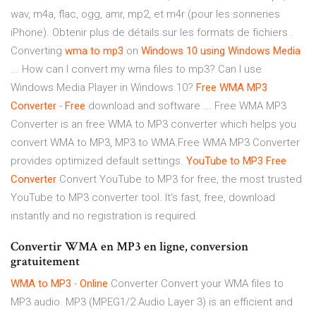
wav, m4a, flac, ogg, amr, mp2, et m4r (pour les sonneries
iPhone). Obtenir plus de détails sur les formats de fichiers .
Converting
wma
to mp3
on
Windows 10 using Windows Media
... How can I convert my wma files to mp3? Can I use
Windows Media Player in Windows 10?
Free
WMA
MP3
Converter
-
Free
download and software ... Free WMA MP3
Converter is an free WMA to MP3 converter which helps you
convert WMA to MP3, MP3 to WMA.Free WMA MP3 Converter
provides optimized default settings.
YouTube
to MP3
Free
Converter
Convert YouTube to MP3 for free, the most trusted
YouTube to MP3 converter tool. It's fast, free, download
instantly and no registration is required.
Convertir WMA en MP3 en ligne, conversion
gratuitement
WMA
to
MP3
-
Online
Converter Convert your WMA files to
MP3 audio. MP3 (MPEG1/2 Audio Layer 3) is an efficient and