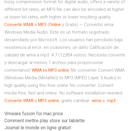
lossy compression format for digital audio, offers a variety of
different bit rates, an MP3 file can also be encoded at higher
or lower bit rates, with higher or lower resulting quality.
Convertir
WMA
a
MP3
(
Online
y Gratis) — Convertio wma.
Windows Media Audio. Este es un formato registrado
desarrollado por Microsoft. Los usuarios han percibido baja
resistencia al error: en ocasiones, un daño Calificación de
calidad de wma a mp3. 4.7 (12,854 votos). Necesita convertir
y descargar al menos 1 archivo para proporcionar
comentarios!
WMA
to
MP3
online
file converter Convert WMA
(Windows Media (Metafile)) to MP3 (MPEG Layer 3 Audio) in
high quality using this free online file converter. Convert
media free, fast and online. No software installation needed.
Convertir
WMA
a
MP3
online
, gratis cambiar .
wma
a .
mp3
Vmware fusion for mac price
Comment mettre play store sur tablette
Journal le monde en ligne gratuit