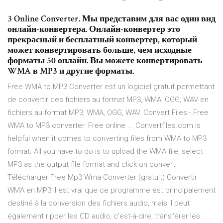
3 Online Converter. Мы представим для вас один вид
онлайн-конвертера. Онлайн-конвертер это
прекрасный и бесплатный конвертер, который
может конвертировать больше, чем исходные
форматы 50 онлайн. Вы можете конвертировать
WMA в MP3 и другие форматы.
Free WMA to MP3 Converter est un logiciel gratuit permettant
de convertir des fichiers au format MP3, WMA, OGG, WAV en
fichiers au format MP3, WMA, OGG, WAV. Convert Files - Free
WMA to MP3 converter. Free online ... Convertfiles.com is
helpful when it comes to converting files from WMA to MP3
format. All you have to do is to upload the WMA file, select
MP3 as the output file format and click on convert.
Télécharger Free Mp3 Wma Converter (gratuit) Convertir
WMA en MP3 Il est vrai que ce programme est principalement
destiné à la conversion des fichiers audio, mais il peut
également ripper les CD audio, c'est-à-dire, transférer les ...