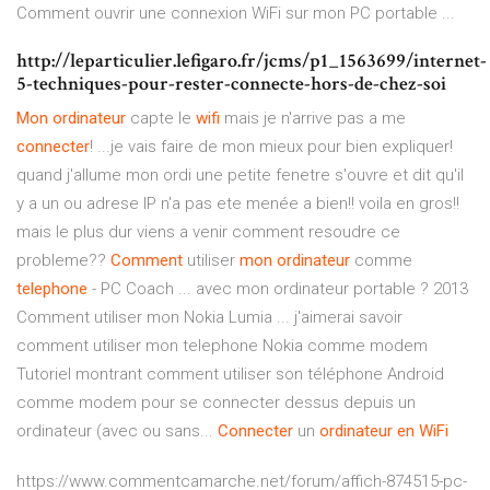
Comment ouvrir une connexion WiFi sur mon PC portable ...
http://leparticulier.lefigaro.fr/jcms/p1_1563699/internet-
5-techniques-pour-rester-connecte-hors-de-chez-soi
Mon
ordinateur
capte le
wifi
mais je n'arrive pas a me
connecter
! ...je vais faire de mon mieux pour bien expliquer!
quand j'allume mon ordi une petite fenetre s'ouvre et dit qu'il
y a un ou adrese IP n'a pas ete menée a bien!! voila en gros!!
mais le plus dur viens a venir comment resoudre ce
probleme??
Comment
utiliser
mon
ordinateur
comme
telephone
- PC Coach ... avec mon ordinateur portable ? 2013
Comment utiliser mon Nokia Lumia ... j'aimerai savoir
comment utiliser mon telephone Nokia comme modem
Tutoriel montrant comment utiliser son téléphone Android
comme modem pour se connecter dessus depuis un
ordinateur (avec ou sans...
Connecter
un
ordinateur
en
WiFi
https://www.commentcamarche.net/forum/affich-874515-pc-