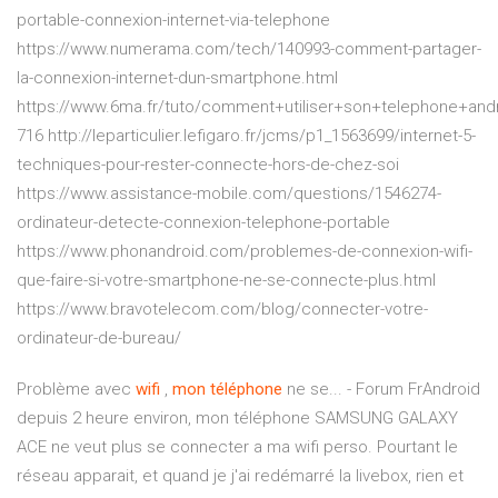
portable-connexion-internet-via-telephone
https://www.numerama.com/tech/140993-comment-partager-
la-connexion-internet-dun-smartphone.html
https://www.6ma.fr/tuto/comment+utiliser+son+telephone+
716 http://leparticulier.lefigaro.fr/jcms/p1_1563699/internet-5-
techniques-pour-rester-connecte-hors-de-chez-soi
https://www.assistance-mobile.com/questions/1546274-
ordinateur-detecte-connexion-telephone-portable
https://www.phonandroid.com/problemes-de-connexion-wifi-
que-faire-si-votre-smartphone-ne-se-connecte-plus.html
https://www.bravotelecom.com/blog/connecter-votre-
ordinateur-de-bureau/
Problème avec
wifi
,
mon
téléphone
ne se... - Forum FrAndroid
depuis 2 heure environ, mon téléphone SAMSUNG GALAXY
ACE ne veut plus se connecter a ma wifi perso. Pourtant le
réseau apparait, et quand je j'ai redémarré la livebox, rien et