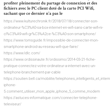
profiter pleinement du partage de connexion et des
fichiers avec le PC client doté de la carte PCI Wifi,
sachant que ce dernier n'a pas le
https://www.kulturechronik.fr/2018/07/18/connecter-son-
ordinateur-%C3%A0-sa-box-internet-en-wifi-sans-carte-wifi-ni-
cl%C3%A9-wifi-gr%C3%A2ce-%C3%A0-son-smartphone/
https://www.tomsguide.fr/impossible-de-connecter-mon-
smartphone-android-au-reseau-wifi-que-faire/
https://www.ldlc.com/
https://www.ordissinaute.fr/ordissimo/2014-03-21-fiche-
pratique-connectez-votre-ordinateur-a-internet-avec-un-
telephone-branchement-par-cable
https://soutien.bell.ca/mobilite/telephones_intelligents_et_intern
iphone-
5.comment_utiliser_mon_apple_iphone_5_comme_modem
https://astuces-informatique.com/connecter-telephone-
televiseur/