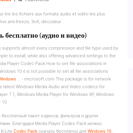
 lire les fichiers aux formats audio et vidéo les plus
ivx anti-freeze, 3ivX, décodeur ...
ь бесплатно (аудио и видео)
 supports almost every compression and file type used by
le to install, while also offering advanced settings to the
dia Player Codec Pack How to set file associations in
dows 10 it is not possible to set all file associations
Windows
... - microsoft.com This package is for network
the latest Windows Media Audio and Video codecs for
ayer 7.1, Windows Media Player for Windows XP, Windows
 10.
- бесплатный пакет кодеков, фильтров и других
лами. Благодаря Media Player Codec Pack можно
 K-Lite
Codec
Pack
скачать бесплатно для
Windows
10
...