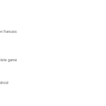
n francais
plete game
ndroid