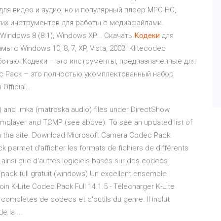
для видео и аудио, но и популярный плеер MPC-HC,
гих инструментов для работы с медиафайлами.
indows 8 (8.1), Windows XP... Скачать
Кодеки
для
мы с Windows 10, 8, 7, XP, Vista, 2003. Klitecodec
 работаютКодеки – это инструменты, предназначенные для
ec Pack – это полностью укомплектованный набор
 Official…
) and .mka (matroska audio) files under DirectShow
mplayer and TCMP (see above). To see an updated list of
n the site. Download Microsoft Camera Codec Pack
k permet d'afficher les formats de fichiers de différents
 ainsi que d'autres logiciels basés sur des codecs
 pack full gratuit (windows) Un excellent ensemble
 K-Lite Codec Pack Full 14.1.5 - Télécharger K-Lite
complètes de codecs et d'outils du genre. Il inclut
 la ...