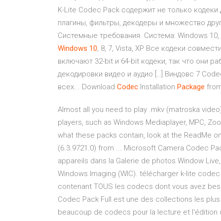
K-Lite Codec Pack содержит не только кодеки 
плагины, фильтры, декодеры и множество дру
Системные требования. Система: Windows 10, W
Windows
10
, 8, 7, Vista, XP Все кодеки совмести
включают 32-bit и 64-bit кодеки, так что они
декодировки видео и аудио […] Виндовс 7 Cod
всех... Download
Codec
Installation
Package
from
Almost all you need to play .mkv (matroska video
players, such as Windows Mediaplayer, MPC, Zoo
what these packs contain, look at the ReadMe o
(6.3.9721.0) from ... Microsoft Camera Codec Pac
appareils dans la Galerie de photos Window Live,
Windows Imaging (WIC). télécharger k-lite codec
contenant TOUS les codecs dont vous avez besoin
Codec Pack Full est une des collections les plus 
beaucoup de codecs pour la lecture et l'édition de