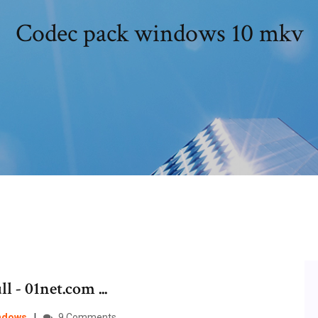
Codec pack windows 10 mkv
 - 01net.com ...
ndows
9 Comments