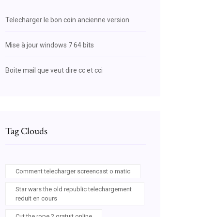
Telecharger le bon coin ancienne version
Mise à jour windows 7 64 bits
Boite mail que veut dire cc et cci
Tag Clouds
Comment telecharger screencast o matic
Star wars the old republic telechargement
reduit en cours
Cut the rope 2 gratuit online