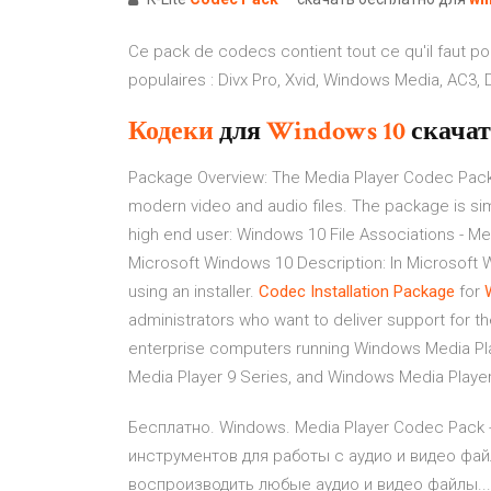
Ce pack de codecs contient tout ce qu'il faut pour
populaires : Divx Pro, Xvid, Windows Media, AC3, D
Кодеки
для
Windows
10
скачат
Package Overview: The Media Player Codec Pack
modern video and audio files. The package is simp
high end user: Windows 10 File Associations - Me
Microsoft Windows 10 Description: In Microsoft Win
using an installer.
Codec Installation Package
for
administrators who want to deliver support for 
enterprise computers running Windows Media Pl
Media Player 9 Series, and Windows Media Player
Бесплатно. Windows. Media Player Codec Pack 
инструментов для работы с аудио и видео фай
воспроизводить любые аудио и видео файлы...