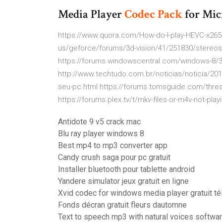
Media Player
Codec
Pack
for Mic
https://www.quora.com/How-do-I-play-HEVC-x265
us/geforce/forums/3d-vision/41/251830/stereosc
https://forums.windowscentral.com/windows-8/30
http://www.techtudo.com.br/noticias/noticia/20
seu-pc.html https://forums.tomsguide.com/thread
https://forums.plex.tv/t/mkv-files-or-m4v-not-pla
Antidote 9 v5 crack mac
Blu ray player windows 8
Best mp4 to mp3 converter app
Candy crush saga pour pc gratuit
Installer bluetooth pour tablette android
Yandere simulator jeux gratuit en ligne
Xvid codec for windows media player gratuit té
Fonds décran gratuit fleurs dautomne
Text to speech mp3 with natural voices softwa