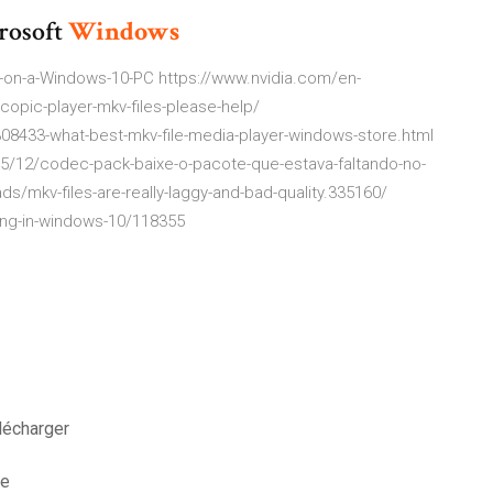
rosoft
Windows
-on-a-Windows-10-PC https://www.nvidia.com/en-
opic-player-mkv-files-please-help/
8433-what-best-mkv-file-media-player-windows-store.html
15/12/codec-pack-baixe-o-pacote-que-estava-faltando-no-
s/mkv-files-are-really-laggy-and-bad-quality.335160/
ying-in-windows-10/118355
lécharger
re