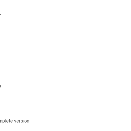
7
n
mplete version