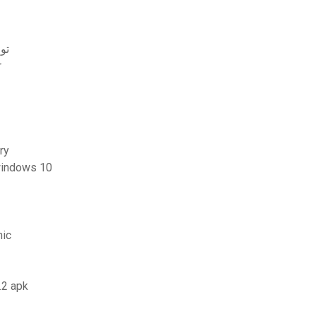
rfare 2 pc تورنت
r
ry
 windows 10
nic
.2 apk