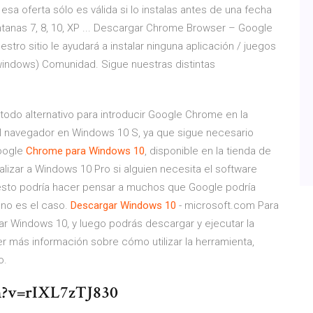
a oferta sólo es válida si lo instalas antes de una fecha
tanas 7, 8, 10, XP ... Descargar Chrome Browser – Google
stro sitio le ayudará a instalar ninguna aplicación / juegos
(windows) Comunidad. Sigue nuestras distintas
todo alternativo para introducir Google Chrome en la
l navegador en Windows 10 S, ya que sigue necesario
Google
Chrome
para
Windows
10
, disponible en la tienda de
izar a Windows 10 Pro si alguien necesita el software
 esto podría hacer pensar a muchos que Google podría
 no es el caso.
Descargar
Windows
10
- microsoft.com Para
ar Windows 10, y luego podrás descargar y ejecutar la
 más información sobre cómo utilizar la herramienta,
o.
h?v=rIXL7zTJ830