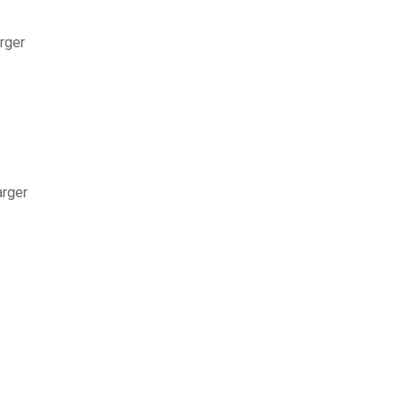
rger
arger