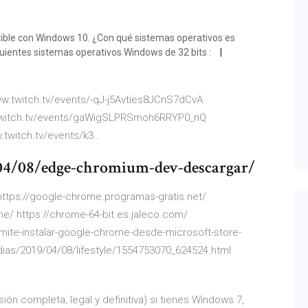
ible con Windows 10. ¿Con qué sistemas operativos es
uientes sistemas operativos Windows de 32 bits :
w.twitch.tv/events/-qJ-j5Avties8JCnS7dCvA
.twitch.tv/events/gaWigSLPRSmoh6RRYP0_nQ
.twitch.tv/events/k3…
04/08/edge-chromium-dev-descargar/
ttps://google-chrome.programas-gratis.net/
/ https://chrome-64-bit.es.jaleco.com/
ite-instalar-google-chrome-desde-microsoft-store-
dias/2019/04/08/lifestyle/1554753070_624524.html
ión completa, legal y definitiva) si tienes Windows 7,