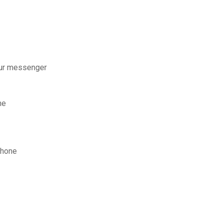
sur messenger
ne
phone