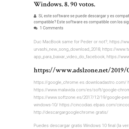
Windows. 8. 90 votos.
Sí, este software se puede descargar y es compat
compatible? Este software es compatible con los sig
1 Comments
Duc MacBook same for Peder or not?, https://ww
urvashi_new_song_download_2018, https://www
app_para_baixar_video_do_facebook, https://www
https://www.adslzone.net/2019/
https://google_chrome.es.downloadastro.com/ h
https://www.malavida.com/es/soft/google-chrome
https://www.softzone.es/2017/12/19/google-perm
windows-10/ https://cincodias.elpais.com/cinco
http://descargargooglechrome.gratis/
Puedes descargar gratis Windows 10 final (la vers