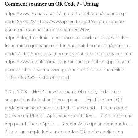
Comment scanner un QR Code ? - Unitag
https://www.techadvisor.fr/tutoriel/telephones/scanner-qr-
code-3676023/ https://www.iphon.fr/post/chrome-iphone-
comment-scanner-qr-code-barre-877428
https://blog.trendmicro.com/scan-qr-codes-safely-with-the-
trend-micro-qr-scanner/ https://neilpatel.com/blog/genius-qr-
codes/ http://help.bizagi.com/bpm-suite/en/ios_devices.htm
https://www.telerik.com/blogs/building-a-mobile-app-to-scan-
qr-codes https://cms.azed.gov/home/GetDocumentFile?
id=5a1455023217e10550daccdf
3 Oct 2018 ... Here's how to scan a QR code, and some
suggestions to find out if your phone ... Find the best QR
code scanning options for both iPhone and ... Lire un code
QR avec un iPhone - Applications gratuites ... Télécharger une
App pour l'iPhone Apple. ... Reader Apple iphone par photo. ...
Plus qu'un simple lecteur de codes QR, cette application