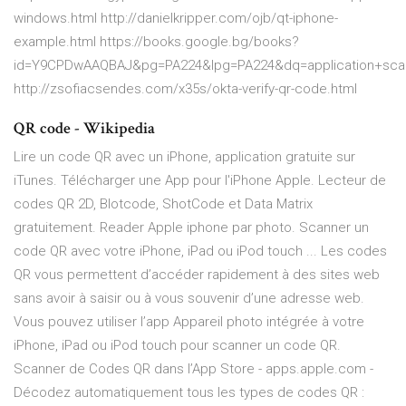
windows.html http://danielkripper.com/ojb/qt-iphone-
example.html https://books.google.bg/books?
id=Y9CPDwAAQBAJ&pg=PA224&lpg=PA224&dq=application+sc
http://zsofiacsendes.com/x35s/okta-verify-qr-code.html
QR code - Wikipedia
Lire un code QR avec un iPhone, application gratuite sur
iTunes. Télécharger une App pour l'iPhone Apple. Lecteur de
codes QR 2D, Blotcode, ShotCode et Data Matrix
gratuitement. Reader Apple iphone par photo. Scanner un
code QR avec votre iPhone, iPad ou iPod touch ... Les codes
QR vous permettent d’accéder rapidement à des sites web
sans avoir à saisir ou à vous souvenir d’une adresse web.
Vous pouvez utiliser l’app Appareil photo intégrée à votre
iPhone, iPad ou iPod touch pour scanner un code QR.
‎Scanner de Codes QR dans l’App Store - apps.apple.com -
Décodez automatiquement tous les types de codes QR :