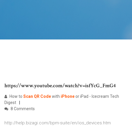
https://www.youtube.com/watch?v=isfYcG_FmG4
How to
Scan
QR
Code
with
iPhone
or iPad - Icecream Tech
Digest
8 Comments
http://help.bizagi.com/bpm-suite/en/ios_devices.htm