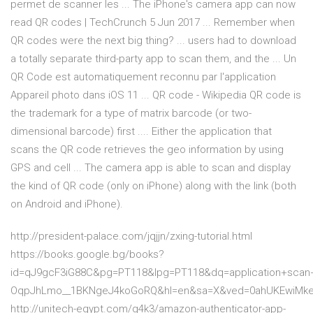
permet de scanner les ... The iPhone's camera app can now
read QR codes | TechCrunch 5 Jun 2017 ... Remember when
QR codes were the next big thing? ... users had to download
a totally separate third-party app to scan them, and the ... Un
QR Code est automatiquement reconnu par l'application
Appareil photo dans iOS 11 ... QR code - Wikipedia QR code is
the trademark for a type of matrix barcode (or two-
dimensional barcode) first .... Either the application that
scans the QR code retrieves the geo information by using
GPS and cell ... The camera app is able to scan and display
the kind of QR code (only on iPhone) along with the link (both
on Android and iPhone).
http://president-palace.com/jqjjn/zxing-tutorial.html
https://books.google.bg/books?
id=qJ9gcF3iG88C&pg=PT118&lpg=PT118&dq=application+scan
OqpJhLmo__1BKNgeJ4koGoRQ&hl=en&sa=X&ved=0ahUKEwiMk
http://unitech-egypt.com/g4k3/amazon-authenticator-app-